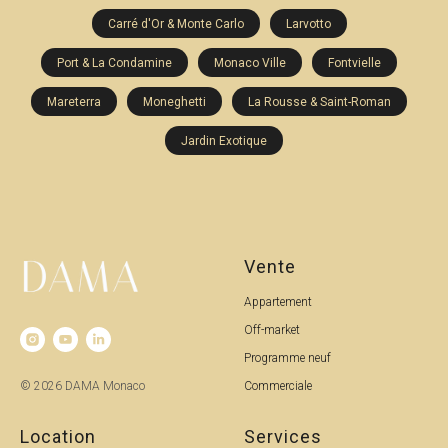
Carré d'Or & Monte Carlo
Larvotto
Port & La Condamine
Monaco Ville
Fontvielle
Mareterra
Moneghetti
La Rousse & Saint-Roman
Jardin Exotique
Vente
Appartement
Off-market
Programme neuf
© 2026 DAMA Monaco
Commerciale
Location
Services