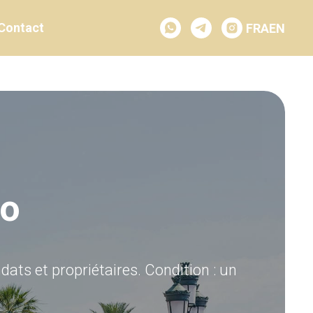
Contact
Contact
FRA
FRA
EN
EN
co
ts et propriétaires. Condition : un