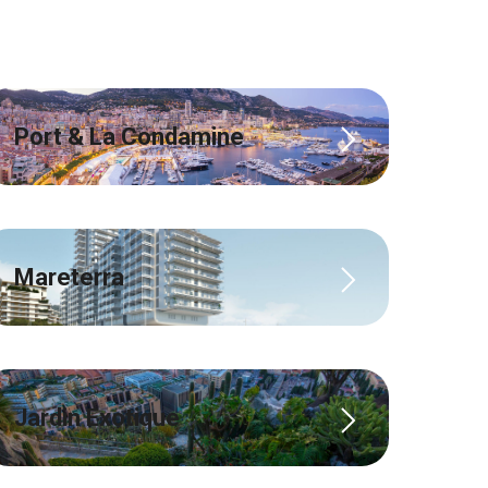
Port & La Condamine
Mareterra
Jardin Exotique