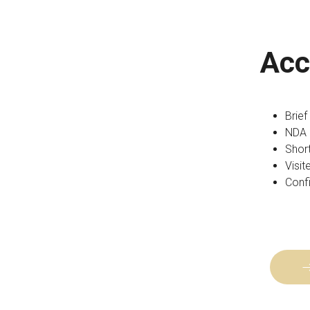
Acc
Brief
NDA 
Short
Visi
Confi