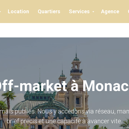
Location
Location
Quartiers
Quartiers
Services
Services
Agence
Agence
ff-market à Mona
mais publiés. Nous y accédons via réseau, manda
brief précis et une capacité à avancer vite.