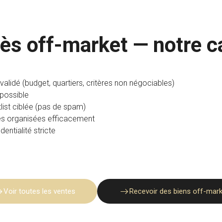
ès off-market — notre c
 validé (budget, quartiers, critères non négociables)
possible
list ciblée (pas de spam)
tes organisées efficacement
dentialité stricte
Voir toutes les ventes
Recevoir des biens off-mar